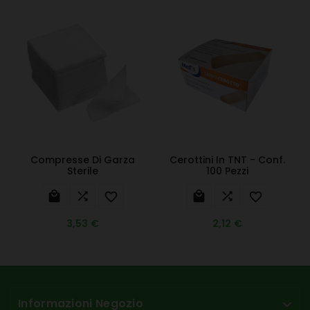
Compresse Di Garza
Cerottini In TNT - Conf.
Sterile
100 Pezzi






3,53 €
2,12 €
Informazioni Negozio
