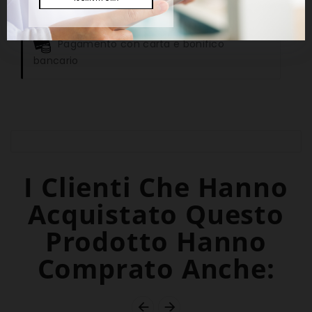
o chiamare al numero +39 011.9676496
Pagamento con carta e bonifico
bancario
I Clienti Che Hanno
Acquistato Questo
Prodotto Hanno
Comprato Anche:

