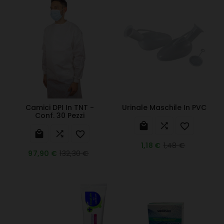
Camici DPI In TNT -
Urinale Maschile In PVC
Conf. 30 Pezzi






1,48 €
1,18 €
132,30 €
97,90 €