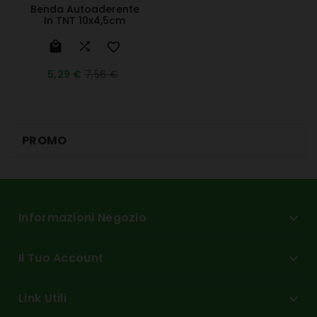
Benda Autoaderente
In TNT 10x4,5cm



7,56 €
5,29 €
PROMO
Informazioni Negozio

Il Tuo Account

Link Utili
