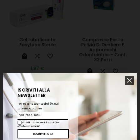
Gel Lubrificante
Compresse Per La
EasyLube Sterile
Pulizia Di Dentiere E
Apparecchi
Odontoiatrici - Conf.



32 Pezzi
1,97 €



3,05 €
2,44 €
ISCRIVITI ALLA
NEWSLETTER
Per te uno sconto del 5% sul
prossimo ordine
Accetto di ricevere informazioni e
offerte commerciali