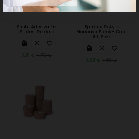
Pasta Adesiva Per
Spatole Di Ayre
Protesi Dentale
Monouso Sterili - Conf.
100 Pezzi






4,76 €
3,81 €
4,98 €
3,98 €