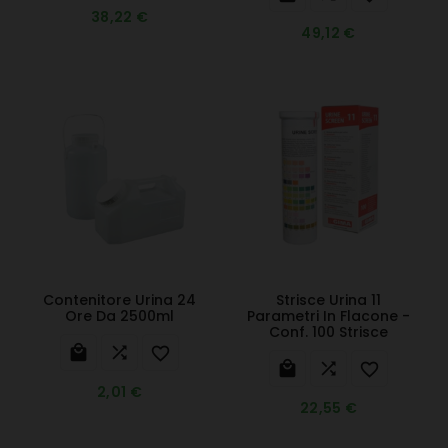
38,22 €
49,12 €
Contenitore Urina 24
Strisce Urina 11
Ore Da 2500ml
Parametri In Flacone -
Conf. 100 Strisce






2,01 €
22,55 €