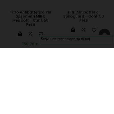
Filtro Antibatterico Per
Filtri Antibatterici
Spirometri MIR E
Spiroguard - Conf. 50
Medisoft - Conf. 50
Pezzi
Pezzi






90,34 €
160,76 €
MISURAZIONE DEI PARAMETRI E
DIAGNOSTICA
TERMOMETRI
PULSIOSSIMETRI
GLUCOMETRI