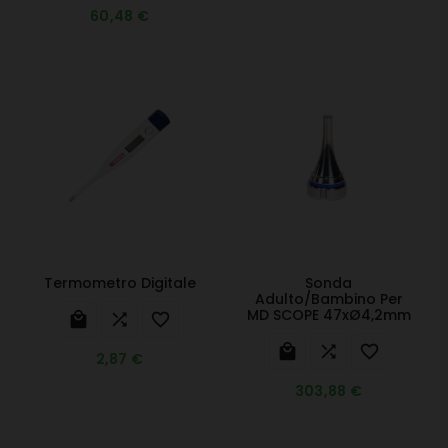
60,48 €
Termometro Digitale
Sonda
Adulto/Bambino Per
MD SCOPE 47xØ4,2mm






2,87 €
303,88 €