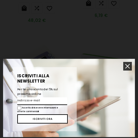






6,19 €
48,02 €
ISCRIVITI ALLA
NEWSLETTER
Per te uno sconto del 5% sul
prossimo ordine
Spirometro Tascabile
SPIROBANK II BASIC +
SP-10
Software WINSPIROPRO
Accetto di ricevere informazioni e
offerte commerciali






244,78 €
1.442,92 €