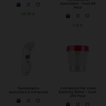
Auricolare - Conf.40



Pezzi
66,99 €



7,12 €
Termometro
Contenitori Per Urine
Auricolare A Infrarossi
Sterili Da 150ml - Conf.
250 Pezzi





