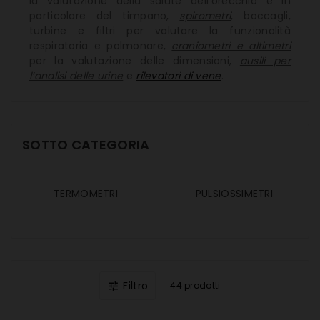
la valutazione della salute dell’orecchio e in
particolare del timpano,
spirometri
, boccagli,
turbine e filtri per valutare la funzionalità
respiratoria e polmonare,
craniometri e altimetri
per la valutazione delle dimensioni,
ausili per
l’analisi delle urine
e
rilevatori di vene
.
SOTTO CATEGORIA
TERMOMETRI
PULSIOSSIMETRI
Filtro
44 prodotti
