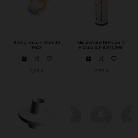
Stringinaso - Conf.10
Misuratore Di Picco Di
Pezzi
Flusso 60-800 L/min






7,03 €
12,62 €