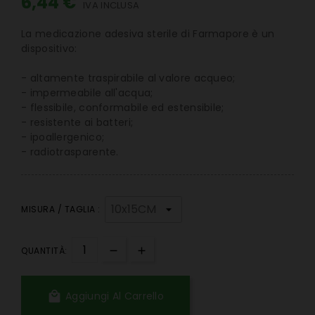
6,44 €
IVA INCLUSA
La medicazione adesiva sterile di Farmapore è un
dispositivo:
- altamente traspirabile al valore acqueo;
- impermeabile all'acqua;
- flessibile, conformabile ed estensibile;
- resistente ai batteri;
- ipoallergenico;
- radiotrasparente.
MISURA / TAGLIA :
QUANTITÀ:

Aggiungi Al Carrello