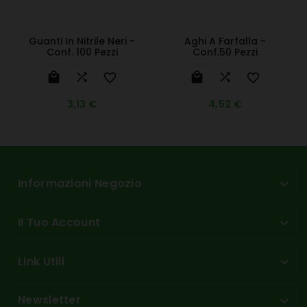
Guanti In Nitrile Neri -
Aghi A Farfalla -
Conf. 100 Pezzi
Conf.50 Pezzi






3,13 €
4,52 €
Informazioni Negozio

Il Tuo Account

Link Utili

Newsletter
