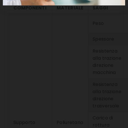
COMPONENTI
MATERIALE
SAGGI
Peso
Spessore
Resistenza
alla trazione
direzione
macchina
Resistenza
alla trazione
direzione
trasversale
Carico di
Supporto
Poliuretano
rottura