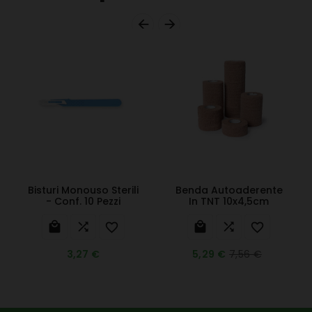


Bisturi Monouso Sterili
Benda Autoaderente
- Conf. 10 Pezzi
In TNT 10x4,5cm






7,56 €
3,27 €
5,29 €