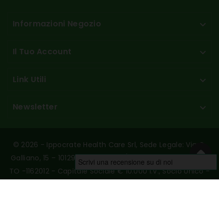
Informazioni Negozio

Il Tuo Account

Link Utili

Newsletter

© 2026 - Ippocrate Health Care Srl, Sede Legale: Via G.
Galliano, 15 – 10129 Torino - P.Iva/C.F. 10789230017 - REA:
TO -1162012 - Capitale Sociale € 10.000 I.v., Socio Unico -
Designed And Hosted By Aries Srl