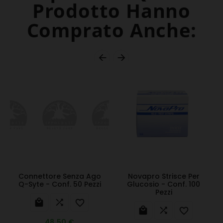
Prodotto Hanno
Comprato Anche:


Connettore Senza Ago
Novapro Strisce Per
Q-Syte - Conf. 50 Pezzi
Glucosio - Conf. 100
Pezzi






48,50 €