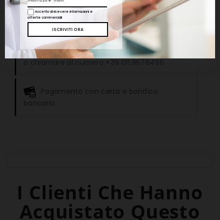
Scrivi la tua recensione
Accetto di ricevere informazioni e
offerte commerciali
Per consulenze e informazioni aggiuntive
scrivere all'indirizzo email info@ippocratehc.it
o chiamare al numero +39 011.9676496
Pagamento con carta e bonifico
bancario
I Clienti Che Hanno
Acquistato Questo