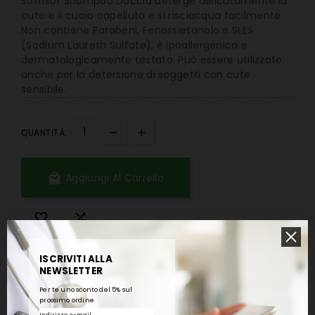
Soffisof Shampoo Doccia deterge delicatamente la
cute e il cuoio capelluto e si risciacqua facilmente.
Non contiene Parabeni, Fenossietanolo e SLES
(Sodium Laureth Sulfate), è ipoallergenico e
dermatologicamente testato. Può essere utilizzato
anche per la detersione di soggetti con cute
sensibile.
QUANTITÀ:

Aggiungi Al Carrello


ISCRIVITI ALLA
NEWSLETTER
Spedizione in 24/48 ore lavorative.
Per te uno sconto del 5% sul
prossimo ordine