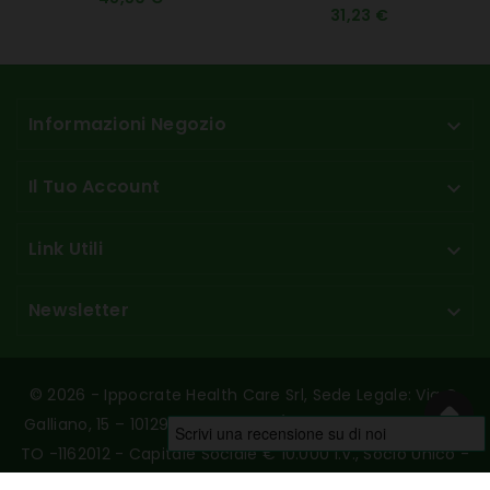
31,23 €
Informazioni Negozio

Il Tuo Account

Link Utili

Newsletter

© 2026 - Ippocrate Health Care Srl, Sede Legale: Via G.
Galliano, 15 – 10129 Torino - P.Iva/C.F. 10789230017 - REA:
TO -1162012 - Capitale Sociale € 10.000 I.v., Socio Unico -
Designed And Hosted By Aries Srl