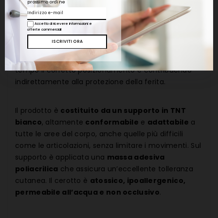
prossimo ordine
Descrizione
Accetto di ricevere informazioni e
offerte commerciali
Cerotto bianco in rocchetto
destinato al
fissaggio delle medicazioni
, garantendo nel
tempo il corretto posizionamento e contribuendo
indirettamente alla protezione della ferita.
Il prodotto è
costituito da un supporto in TNT
bianco
, altamente
conformabile
e
adattabile
a
tutte le aree del corpo, anche quelle più difficili
come le articolazioni, senza limitare i movimenti. Sul
supporto è applicata una
massa adesiva
poliacrilica
che assicura un’eccellente tolleranza
cutanea. Il cerotto è
atossico, ipoallergenico,
permeabile all’acqua e non occlusivo
.