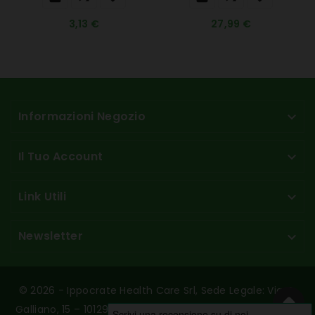
3,13 €
27,99 €
Informazioni Negozio

Il Tuo Account

Link Utili

Newsletter

© 2026 - Ippocrate Health Care Srl, Sede Legale: Via G.
Galliano, 15 – 10129 Torino - P.Iva/C.F. 10789230017 - REA: