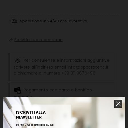
Spedizione in 24/48 ore lavorative.
Scrivi la tua recensione
Per consulenze e informazioni aggiuntive
scrivere all'indirizzo email info@ippocratehc.it
o chiamare al numero +39 011.9676496
Pagamento con carta e bonifico
bancario
ISCRIVITI ALLA
NEWSLETTER
Per te uno sconto del 5% sul