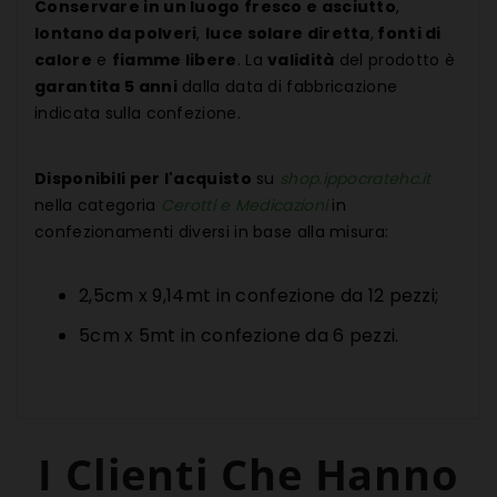
Conservare in un luogo fresco e asciutto
,
lontano da polveri
,
luce solare diretta
,
fonti di
calore
e
fiamme libere
. La
validità
del prodotto è
garantita 5 anni
dalla data di fabbricazione
indicata sulla confezione.
Disponibili per l'acquisto
su
shop.ippocratehc.it
nella categoria
Cerotti e Medicazioni
in
confezionamenti diversi in base alla misura:
2,5cm x 9,14mt in confezione da 12 pezzi;
5cm x 5mt in confezione da 6 pezzi.
I Clienti Che Hanno