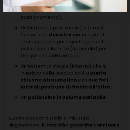
provvisto su tutta la lunghezza di linea
radiopaca
(favorisce l’esatto
posizionamento);
Un’estremità prossimale (esterna)
formata da
due o tre vie
: una per il
drenaggio, una per il gonfiaggio del
palloncino e la terza (opzionale) per
l’irrigazione della vescica;
Un’estremità distale (interna) che si
inserisce nella vescica ed è a
punta
chiusa e atraumatica
con
due fori
laterali posti uno di fronte all’altro
;
Un
palloncino in volume variabile
.
Questo prodotto è sterile e imbustato
singolarmente, la
sterilità
è
garantita 5 anni dalla