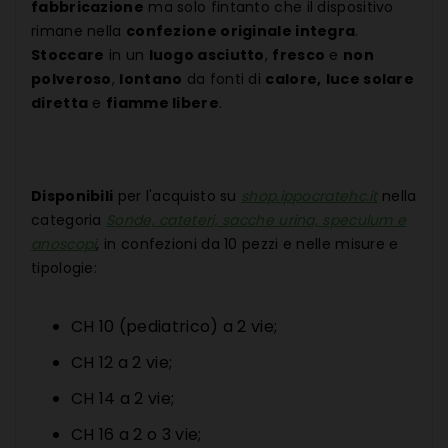
fabbricazione
ma solo fintanto che il dispositivo
rimane nella
confezione originale integra
.
Stoccare
in un
luogo asciutto
,
fresco
e
non
polveroso
,
lontano
da fonti di
calore,
luce solare
diretta
e
fiamme libere
.
Disponibili
per l'acquisto su
shop.ippocratehc.it
nella
categoria
Sonde, cateteri, sacche urina, speculum e
anoscopi
, in confezioni da 10 pezzi e nelle misure e
tipologie:
CH 10 (pediatrico) a 2 vie;
CH 12 a 2 vie;
CH 14 a 2 vie;
CH 16 a 2 o 3 vie;