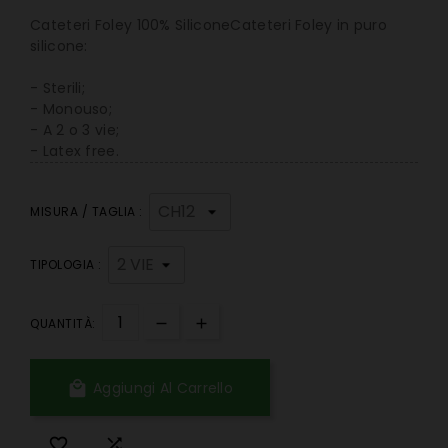
Cateteri Foley 100% SiliconeCateteri Foley in puro
silicone:
- Sterili;
- Monouso;
- A 2 o 3 vie;
- Latex free.
MISURA / TAGLIA :
TIPOLOGIA :
QUANTITÀ:

Aggiungi Al Carrello

