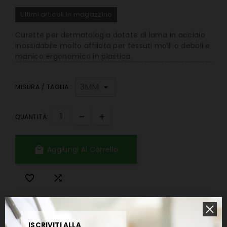
Ultimi articoli in magazzino
Curette per dermatologia dotate di lama in acciaio
inossidabile molto affilata per tessuti molli o deboli e
manico ergonomico in plastica.
MISURA / TAGLIA :
QUANTITÀ:

Aggiungi Al Carrello


Spedizione in 24/48 ore lavorative.
ISCRIVITI ALLA