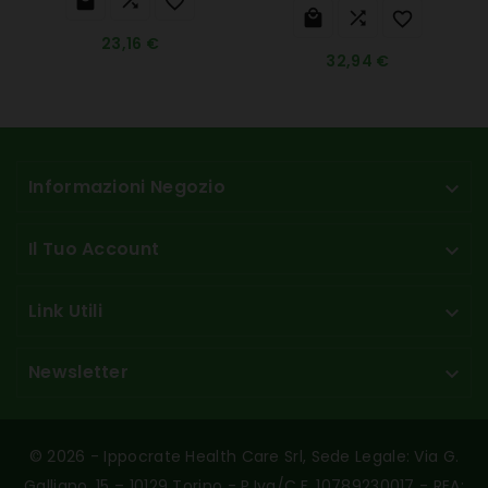






23,16 €
32,94 €
Informazioni Negozio

Il Tuo Account

Link Utili

Newsletter

© 2026 - Ippocrate Health Care Srl, Sede Legale: Via G.
Galliano, 15 – 10129 Torino - P.Iva/C.F. 10789230017 - REA: