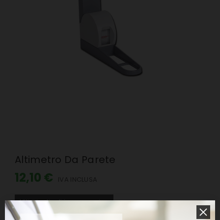
Altimetro Da Parete
12,10 €
IVA INCLUSA
Ultimi articoli in magazzino