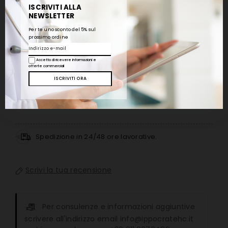
Scala 0-200 cm
ISCRIVITI ALLA
NEWSLETTER
Per te uno sconto del 5% sul
QUANTITÀ:
prossimo ordine
Accetto di ricevere informazioni e

Aggiungi Al Carrello
offerte commerciali


Spedizione in 24/48 ore lavorative.
Scrivi la tua recensione
Per consulenze e informazioni aggiuntive
scrivere all'indirizzo email info@ippocratehc.it