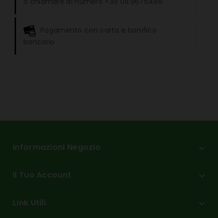
o chiamare al numero +39 011.9676496
Pagamento con carta e bonifico
bancario
Informazioni Negozio

Il Tuo Account

Link Utili
