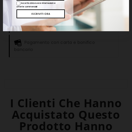
Accetto di ricevere informazioni e
offerte commerciali
Per consulenze e informazioni aggiuntive
scrivere all'indirizzo email info@ippocratehc.it
o chiamare al numero +39 011.9676496
Pagamento con carta e bonifico
bancario
I Clienti Che Hanno
Acquistato Questo
Prodotto Hanno