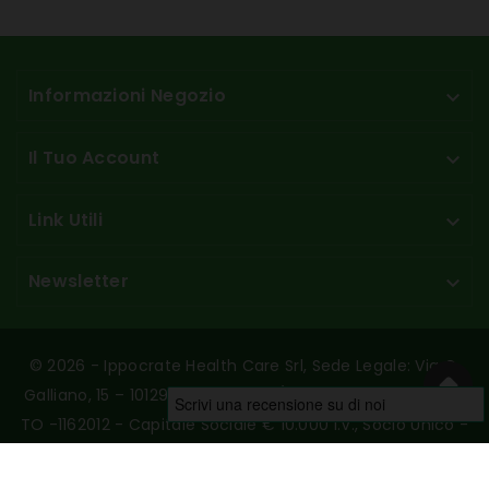
Informazioni Negozio

Il Tuo Account

Link Utili

Newsletter

© 2026 - Ippocrate Health Care Srl, Sede Legale: Via G.
Galliano, 15 – 10129 Torino - P.Iva/C.F. 10789230017 - REA:
TO -1162012 - Capitale Sociale € 10.000 I.v., Socio Unico -
Designed And Hosted By Aries Srl