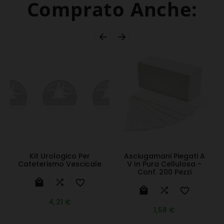
Comprato Anche:


Kit Urologico Per
Asciugamani Piegati A
Cateterismo Vescicale
V In Pura Cellulosa -
Conf. 200 Pezzi






4,21 €
1,58 €