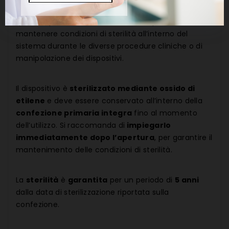
cateteri vescicali
. La sua funzione principale è
quella di prevenire la fuoriuscita di liquidi e di
mantenere condizioni di sterilità all’interno del
sistema durante le diverse procedure cliniche o di
manipolazione dei dispositivi.
Il dispositivo è
sterilizzato mediante ossido di
etilene
e deve essere conservato all’interno della
confezione primaria integra
fino al momento
dell’utilizzo. Si raccomanda di
impiegarlo
immediatamente dopo l’apertura
, per garantire il
mantenimento delle condizioni di sterilità.
La
sterilità
è
garantita
per un periodo di
5 anni
dalla data di sterilizzazione riportata sulla
confezione.