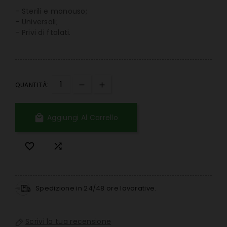
- Sterili e monouso;
- Universali;
- Privi di ftalati.
QUANTITÀ:

Aggiungi Al Carrello


Spedizione in 24/48 ore lavorative.
Scrivi la tua recensione