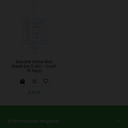
Sacche Urina Non
Sterili Da 2 Litri - Conf.
10 Pezzi



3,51 €
Informazioni Negozio
