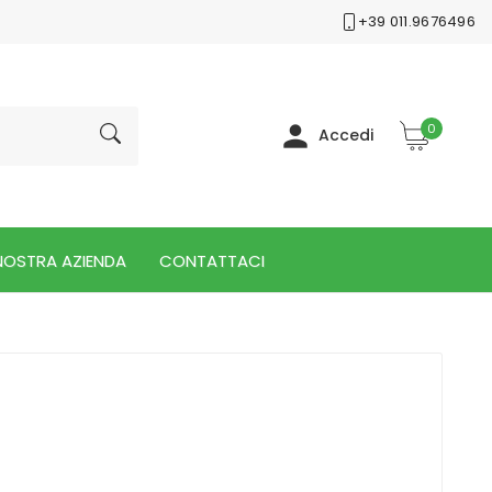
+39 011.9676496

0
Accedi
NOSTRA AZIENDA
CONTATTACI