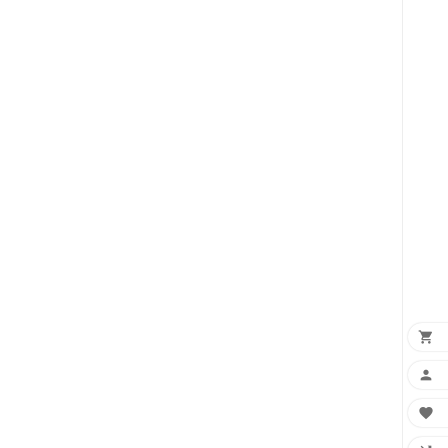


