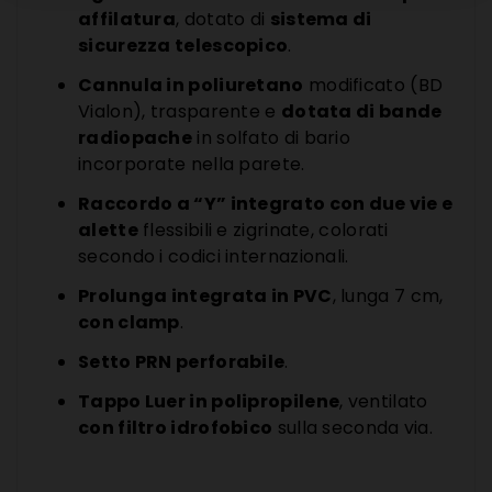
affilatura
, dotato di
sistema di
sicurezza telescopico
.
Cannula in poliuretano
modificato (BD
Vialon), trasparente e
dotata di bande
radiopache
in solfato di bario
incorporate nella parete.
Raccordo a “Y” integrato con due vie e
alette
flessibili e zigrinate, colorati
secondo i codici internazionali.
Prolunga integrata in PVC
, lunga 7 cm,
con clamp
.
Setto PRN perforabile
.
Tappo Luer in polipropilene
, ventilato
con filtro idrofobico
sulla seconda via.