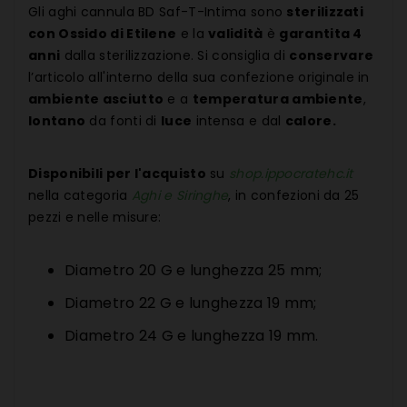
Gli aghi cannula BD Saf-T-Intima sono
sterilizzati
con Ossido di Etilene
e la
validità
è
garantita 4
anni
dalla sterilizzazione. Si consiglia di
conservare
l’articolo all'interno della sua confezione originale in
ambiente asciutto
e a
temperatura ambiente
,
lontano
da fonti di
luce
intensa e dal
calore.
Disponibili per l'acquisto
su
shop.ippocratehc.it
nella categoria
Aghi e Siringhe
, in confezioni da 25
pezzi e nelle misure:
Diametro 20 G e lunghezza 25 mm;
Diametro 22 G e lunghezza 19 mm;
Diametro 24 G e lunghezza 19 mm.