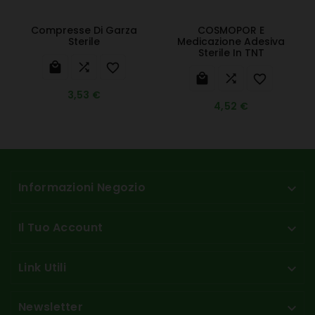
Compresse Di Garza
COSMOPOR E
Sterile
Medicazione Adesiva
Sterile In TNT






3,53 €
4,52 €
Informazioni Negozio

Il Tuo Account

Link Utili

Newsletter
