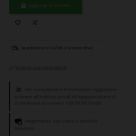

Aggiungi Al Carrello


Spedizione in 24/48 ore lavorative.
Scrivi la tua recensione
Per consulenze e informazioni aggiuntive
scrivere all'indirizzo email info@ippocratehc.it
o chiamare al numero +39 011.9676496
Pagamento con carta e bonifico
bancario