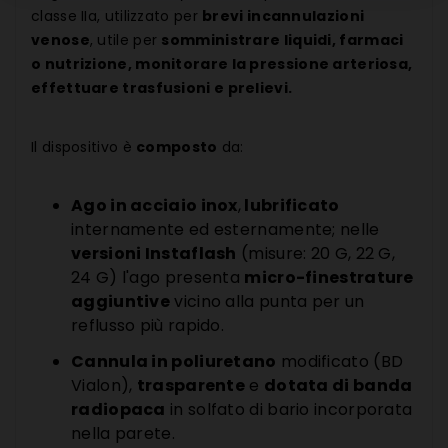
classe IIa, utilizzato per
brevi incannulazioni
venose
, utile per
somministrare liquidi, farmaci
o nutrizione, monitorare la pressione arteriosa,
effettuare trasfusioni e prelievi.
Il dispositivo è
composto
da:
Ago in acciaio inox
,
lubrificato
internamente ed esternamente; nelle
versioni Instaflash
(misure: 20 G, 22 G,
24 G) l'ago presenta
micro-finestrature
aggiuntive
vicino alla punta per un
reflusso più rapido.
Cannula in poliuretano
modificato (BD
Vialon),
trasparente
e
dotata di banda
radiopaca
in solfato di bario incorporata
nella parete.