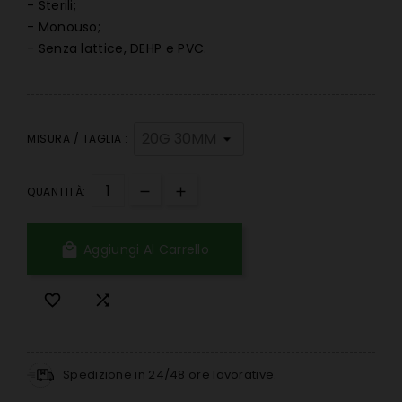
- Sterili;
- Monouso;
- Senza lattice, DEHP e PVC.
MISURA / TAGLIA :
QUANTITÀ:

Aggiungi Al Carrello


Spedizione in 24/48 ore lavorative.