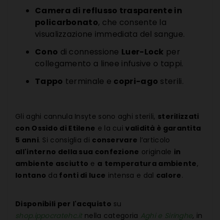
Camera di reflusso trasparente in
policarbonato
, che consente la
visualizzazione immediata del sangue.
Cono
di connessione
Luer-Lock
per
collegamento a linee infusive o tappi.
Tappo
terminale e
copri-ago
sterili.
Gli aghi cannula Insyte sono aghi sterili,
sterilizzati
con Ossido di Etilene
e la cui
validità è garantita
5 anni
. Si consiglia di
conservare
l’articolo
all'interno della sua confezione
originale
in
ambiente asciutto
e
a
temperatura ambiente
,
lontano
da
fonti di luce
intensa e dal
calore
.
Disponibili per l'acquisto
su
shop.ippocratehc.it
nella categoria
Aghi e Siringhe
, in