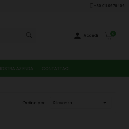
+39 011.9676496

0
Accedi
NOSTRA AZIENDA
CONTATTACI

Ordina per:
Rilevanza