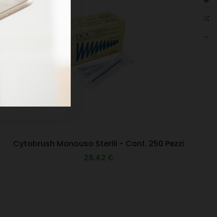



Cytobrush Monouso Sterili - Conf. 250 Pezzi
26,42 €