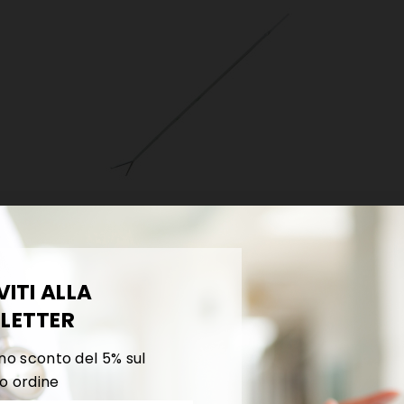
Endogyn Per Prelievo Endometriale
VITI ALLA
68,44 €
LETTER
no sconto del 5% sul
o ordine