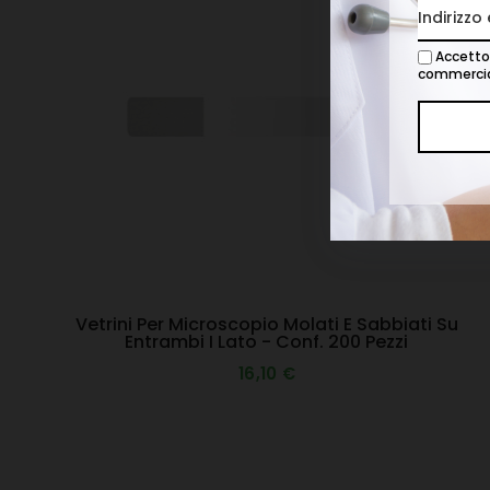
Accetto 
commercia
Vetrini Per Microscopio Molati E Sabbiati Su
Entrambi I Lato - Conf. 200 Pezzi
16,10 €