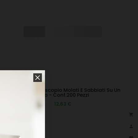
Vetrini Per Microscopio Molati E Sabbiati Su Un
Lato - Conf.200 Pezzi
12,63 €

