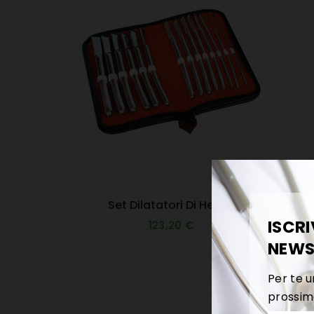
Set Dilatatori Di Hegar
ISCRI
123,20 €
NEWS
Per te u
prossim