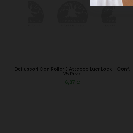
Deflussori Con Roller E Attacco Luer Lock - Conf.
25 Pezzi
6,27 €