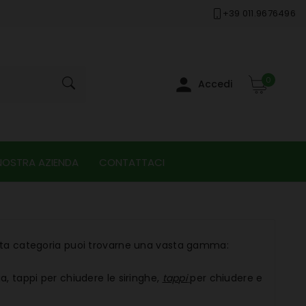
+39 011.9676496

0
Accedi
NOSTRA AZIENDA
CONTATTACI
esta categoria puoi trovarne una vasta gamma:
ga, tappi per chiudere le siringhe,
tappi
per chiudere e