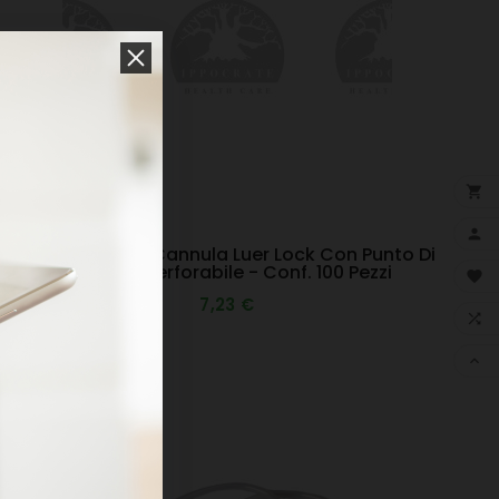


Tappi Per Aghi Cannula Luer Lock Con Punto Di
Iniezione Perforabile - Conf. 100 Pezzi

7,23 €

