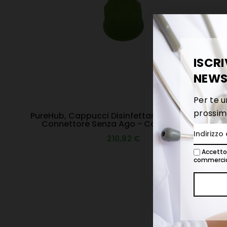
ISCRI
NEWS
Per te u
prossim
PureHub, Cappucci Disinfettanti Femmina Per
Connettore Senza Ago - Conf. 300 Pezzi
210,82 €
Accetto 
commercia