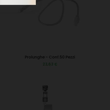
Prolunghe - Conf.50 Pezzi
23,63 €