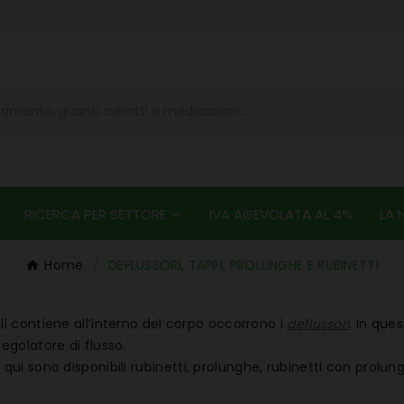
RICERCA PER SETTORE
IVA AGEVOLATA AL 4%
LA 
Home
DEFLUSSORI, TAPPI, PROLUNGHE E RUBINETTI
 li contiene all’interno del corpo occorrono i
deflussori
. In qu
regolatore di flusso.
 qui sono disponibili
rubinetti, prolunghe
, rubinetti con prolun