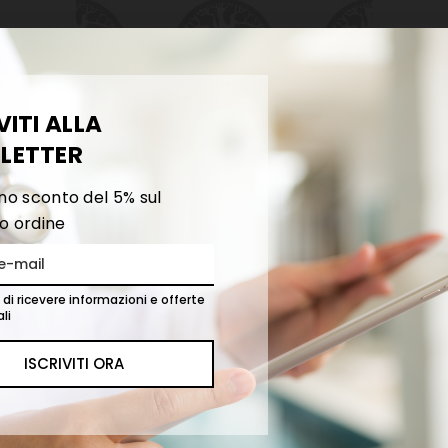
VITI ALLA
LETTER
no sconto del 5% sul
o ordine
Deflussori Con Regolatore Di Flusso E Attacco
Luer Lock- Conf. 15 Pezzi
15,92 €
di ricevere informazioni e offerte
li