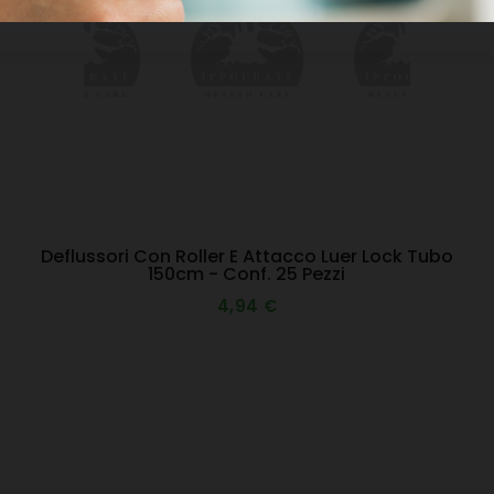
Deflussori Con Roller E Attacco Luer Lock Tubo
150cm - Conf. 25 Pezzi
4,94 €